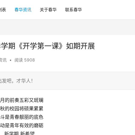
列表
春华资讯
关于春华
联系春华
季学期《开学第一课》如期开展
资讯
•
阅读 5908
出发吧，才华人！
月的前奏五彩又斑斓
秋的校园将硕果累累
斗是青春靓丽的底色
动是青年有效的磨砺
新学期 新希望