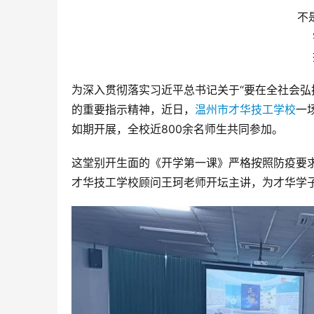
不
为深入贯彻落实习近平总书记关于“要在全社会弘
的重要指示精神，近日，
温州市才华技工学校
一
如期开展，全校近800余名师生共同参加。
这堂别开生面的《开学第一课》严格按照防疫要
才华技工学校顾问王珂老师开坛主讲，为才华学