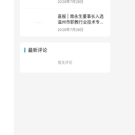
2026年7月28日
队蓄力新征程
喜报 | 南永生董事长入选
温州市职教行业技术专家
库！
2026年7月28日
最新评论
暂无评论