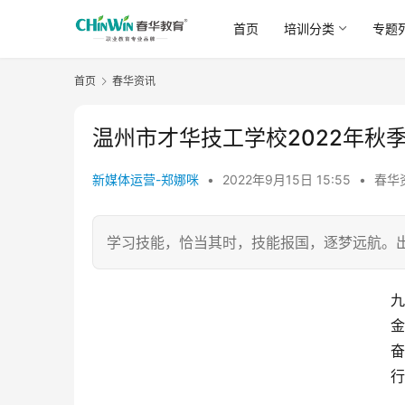
首页
培训分类
专题
首页
春华资讯
温州市才华技工学校2022年秋
新媒体运营-郑娜咪
•
2022年9月15日 15:55
•
春华
学习技能，恰当其时，技能报国，逐梦远航。
九
金
奋
行