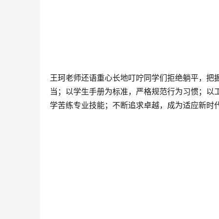
王珂老师还语重心长地叮咛同学们拒绝躺平，把握
当；以学生手册为标准，严格规范行为习惯；以
学苦练专业技能；不断追求卓越，成为适应新时