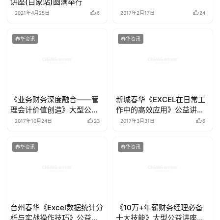
财务人员数据分析之道公益
零基础入门京东电商讲座
讲座(白象站)圆满举行
2021年4月25日
6
2017年2月17日
24
春华资讯
春华资讯
《业务财务深度融合——管
新城春华《EXCEL在日常工
理会计价值创造》大型公益
作中的高效应用》公益讲座
讲座（杭州站）11月12日
隆重开展
2017年10月24日
23
2017年3月31日
6
（周日），等君来席！
春华资讯
春华资讯