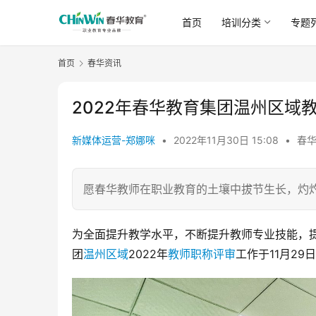
首页
培训分类
专题
首页
春华资讯
2022年春华教育集团温州区域
新媒体运营-郑娜咪
•
2022年11月30日 15:08
•
春
愿春华教师在职业教育的土壤中拔节生长，灼
为全面提升教学水平，不断提升教师专业技能，
团
温州区域
2022年
教师职称评审
工作于11月2