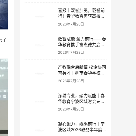
喜报｜双誉加冕，载誉前
行！春华教育再获高校官
方重磅认可
2026年7月28日
数智赋能 聚力前行——春
示了
华教育携手富杰德共启AI
办公内训新篇章
2026年7月28日
产教融合启新篇 校企协同
育英才｜柳市春华学校与
人民电器集团成功签订战
2026年7月28日
略合作协议
深耕专业，聚力赋能｜春
华教育宁波区域财会专项
落地培训即将开启！
2026年7月28日
凝心聚力，砥砺前行｜宁
波区域2026教务半年度工
作会议圆满落幕，学管团