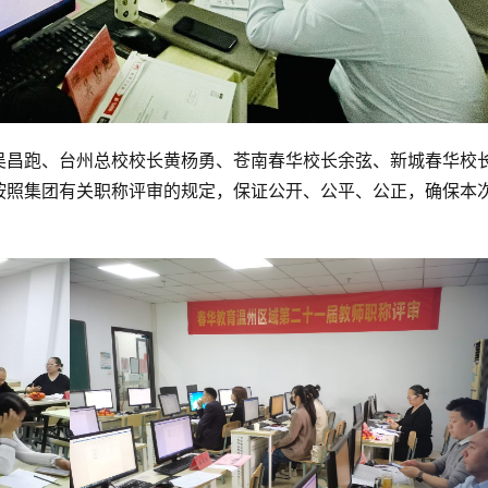
吴昌跑、台州总校校长黄杨勇、苍南春华校长余弦、新城春华校
按照集团有关职称评审的规定，保证公开、公平、公正，确保本