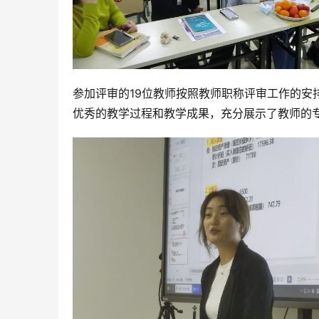
参加评审的19位教师按照教师职称评审工作的安
优秀的教学过程和教学成果，充分展示了教师的