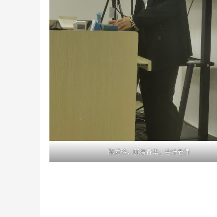
陈爱玲，瓯海春华，会计老师