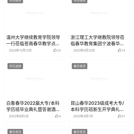
学历进修
学历进修
温州大学继续教育学院领导
浙江理工大学继教院领导莅
一行莅临苍南春华教学点调
临春华教育集团宁波春华教
研指导工作
学点调研指导工作
2023年10月12日
23
2023年5月22日
13
学历进修
春华资讯
白象春华2022届大专/本科
昆山春华2023级成考大专/
学历班毕业典礼暨答谢酒会
本科学历班新生开学典礼圆
圆满举行
满举行
2022年8月2日
4
2023年3月7日
21
春华资讯
春华资讯