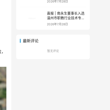
2026年7月28日
队蓄力新征程
喜报 | 南永生董事长入选
温州市职教行业技术专家
库！
2026年7月28日
位，
最新评论
暂无评论