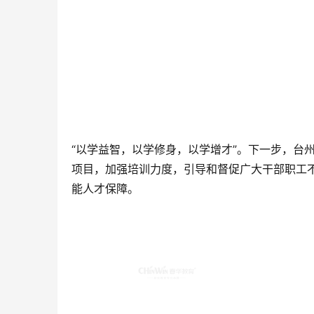
“以学益智，以学修身，以学增才”。下一步，台
项目，加强培训力度，引导和督促广大干部职工
能人才保障。