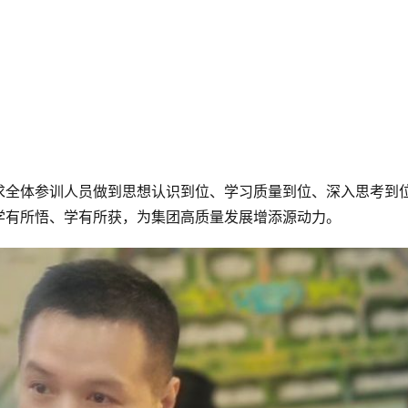
求全体参训人员做到思想认识到位、学习质量到位、深入思考到
学有所悟、学有所获，为集团高质量发展增添源动力。