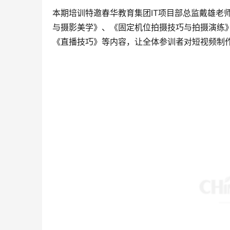
与摄影美学》、《固定机位拍摄技巧与拍摄演练
《直播技巧》等内容，让全体参训者对短视频制