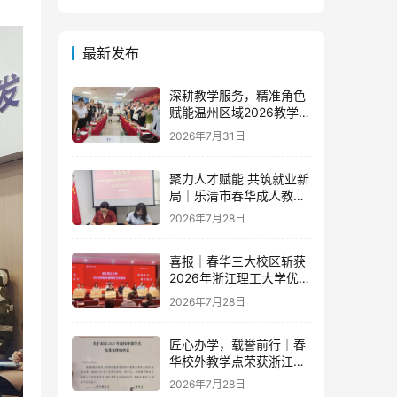
最新发布
深耕教学服务，精准角色
赋能温州区域2026教学团
队半年度工作会议顺利召
2026年7月31日
开
聚力人才赋能 共筑就业新
局｜乐清市春华成人教育
学校与省级示范零工市场
2026年7月28日
达成重磅战略合作
喜报｜春华三大校区斩获
2026年浙江理工大学优秀
教学点荣誉
2026年7月28日
匠心办学，载誉前行｜春
华校外教学点荣获浙江财
经大学2025年度多项荣誉
2026年7月28日