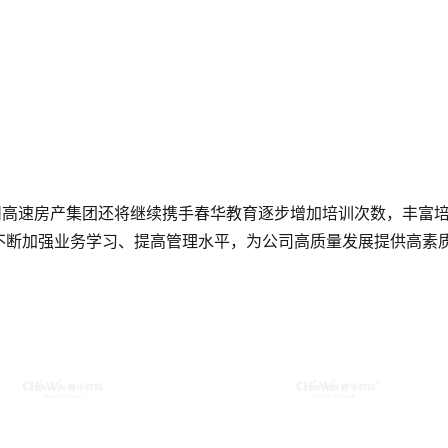
州高速房产集团还将继续携手春华教育逐步增加培训次数，丰富
不断加强业务学习、提高管理水平，为公司高质量发展提供高素