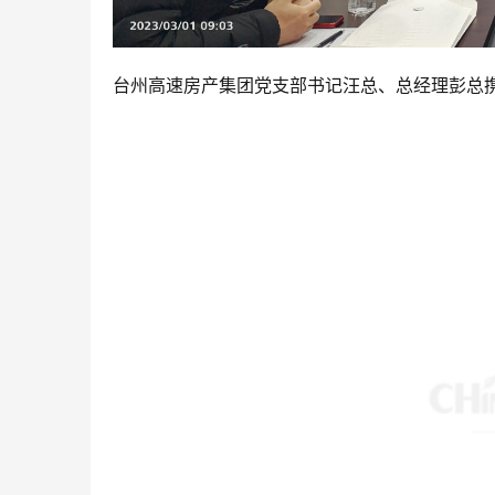
台州高速房产集团党支部书记汪总、总经理彭总携