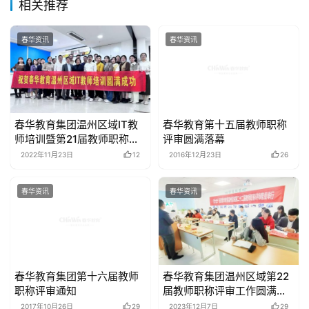
相关推荐
春华资讯
春华资讯
春华教育集团温州区域IT教
春华教育第十五届教师职称
师培训暨第21届教师职称预
评审圆满落幕
评审圆满收官
2022年11月23日
12
2016年12月23日
26
春华资讯
春华资讯
春华教育集团第十六届教师
春华教育集团温州区域第22
职称评审通知
届教师职称评审工作圆满完
成
2017年10月26日
29
2023年12月7日
29