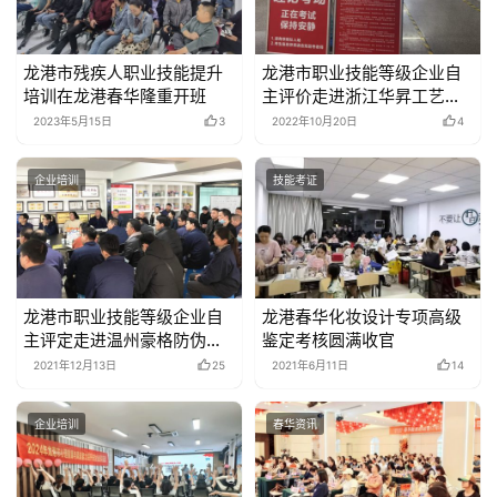
龙港市残疾人职业技能提升
龙港市职业技能等级企业自
培训在龙港春华隆重开班
主评价走进浙江华昇工艺品
有限公司
2023年5月15日
3
2022年10月20日
4
企业培训
技能考证
龙港市职业技能等级企业自
龙港春华化妆设计专项高级
主评定走进温州豪格防伪科
鉴定考核圆满收官
技有限公司
2021年12月13日
25
2021年6月11日
14
企业培训
春华资讯