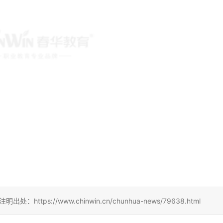
s://www.chinwin.cn/chunhua-news/79638.html