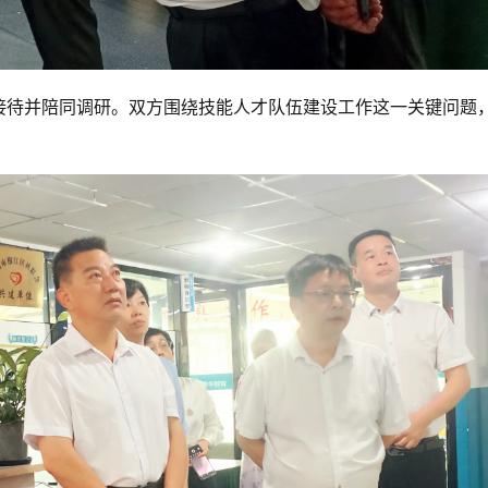
接待并陪同调研。双方围绕技能人才队伍建设工作这一关键问题