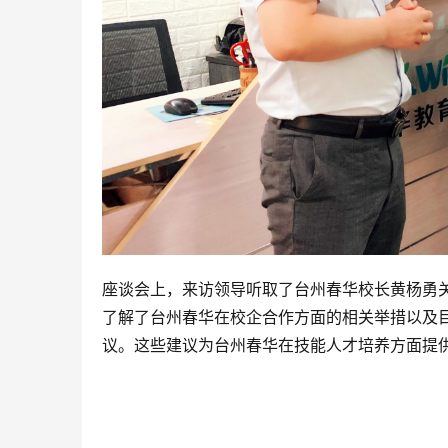
座谈会上，来访领导听取了台州春华校长黄杨勇
了解了台州春华在校企合作方面的相关举措以及
议。这些建议为台州春华在技能人才培养方面提