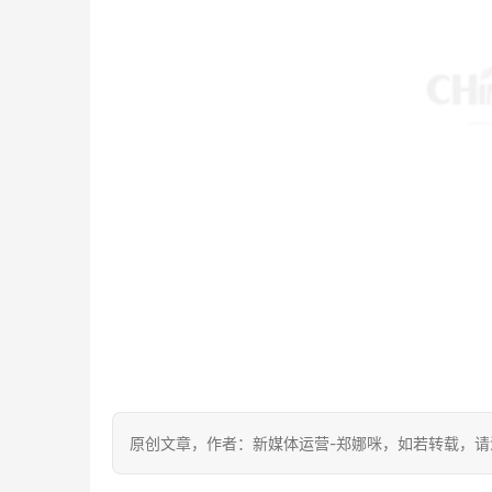
原创文章，作者：新媒体运营-郑娜咪，如若转载，请注明出处：http