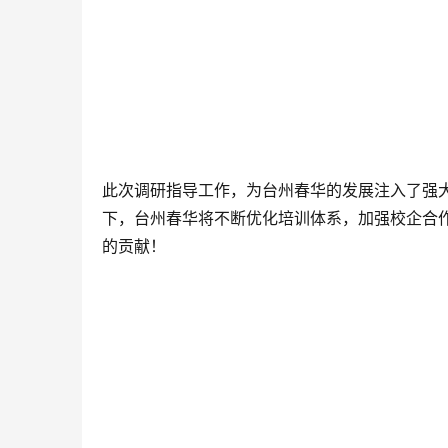
此次调研指导工作，为台州春华的发展注入了强
下，台州春华将不断优化培训体系，加强校企合
的贡献！