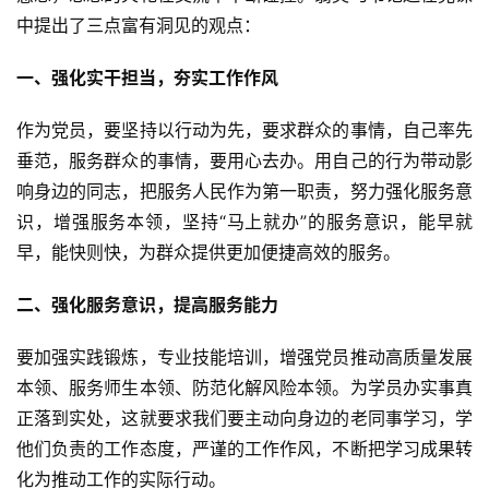
中提出了三点富有洞见的观点：
一、强化实干担当，夯实工作作风
作为党员，要坚持以行动为先，要求群众的事情，自己率先
垂范，服务群众的事情，要用心去办。用自己的行为带动影
响身边的同志，把服务人民作为第一职责，努力强化服务意
识，增强服务本领，坚持“马上就办”的服务意识，能早就
早，能快则快，为群众提供更加便捷高效的服务。
二、强化服务意识，提高服务能力
要加强实践锻炼，专业技能培训，增强党员推动高质量发展
本领、服务师生本领、防范化解风险本领。为学员办实事真
正落到实处，这就要求我们要主动向身边的老同事学习，学
他们负责的工作态度，严谨的工作作风，不断把学习成果转
化为推动工作的实际行动。