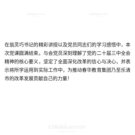
在翁灵巧书记的精彩讲授以及党员同志们的学习感悟中，本
次党课圆满结束。与会党员深刻理解了党的二十届三中全会
精神的核心要义，坚定了全面深化改革的信心与决心，并表
示将所学运用到实际工作中，为推动春华教育集团乃至乐清
市的改革发展贡献自己的力量！