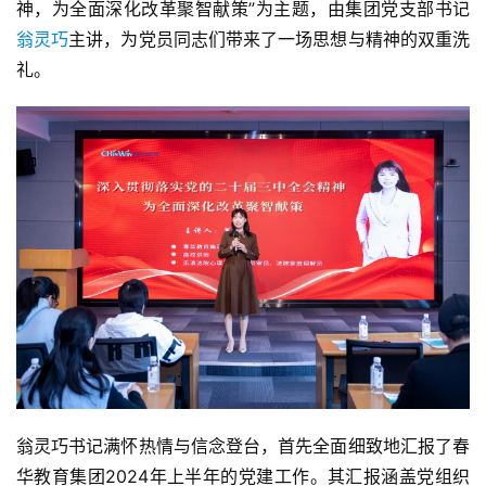
神，为全面深化改革聚智献策”为主题，由集团党支部书记
翁灵巧
主讲，为党员同志们带来了一场思想与精神的双重洗
礼。
翁灵巧书记满怀热情与信念登台，首先全面细致地汇报了春
华教育集团2024年上半年的党建工作。其汇报涵盖党组织