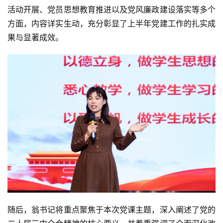
活动开展、党员思想教育推进以及党风廉政建设落实等多个
方面，内容详实生动，充分彰显了上半年党建工作的扎实成
果与显著成效。
随后，翁书记将重点聚焦于本次党课主题，深入阐述了党的