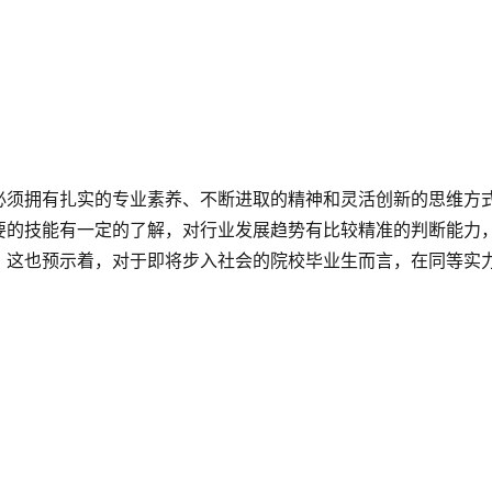
必须拥有扎实的专业素养、不断进取的精神和灵活创新的思维方
要的技能有一定的了解，对行业发展趋势有比较精准的判断能力
。这也预示着，对于即将步入社会的院校毕业生而言，在同等实