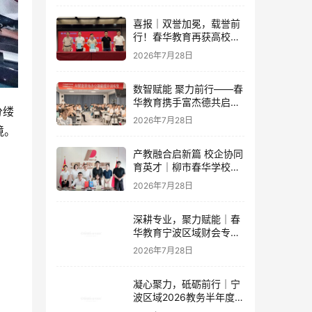
喜报｜双誉加冕，载誉前
行！春华教育再获高校官
方重磅认可
2026年7月28日
数智赋能 聚力前行——春
华教育携手富杰德共启AI
分缕
办公内训新篇章
2026年7月28日
境。
产教融合启新篇 校企协同
育英才｜柳市春华学校与
人民电器集团成功签订战
2026年7月28日
略合作协议
深耕专业，聚力赋能｜春
华教育宁波区域财会专项
落地培训即将开启！
2026年7月28日
凝心聚力，砥砺前行｜宁
波区域2026教务半年度工
作会议圆满落幕，学管团