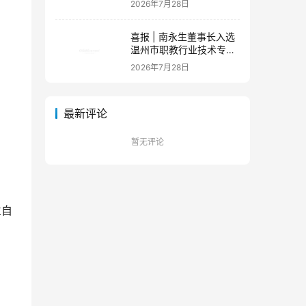
2026年7月28日
队蓄力新征程
喜报 | 南永生董事长入选
温州市职教行业技术专家
库！
2026年7月28日
最新评论
暂无评论
立自