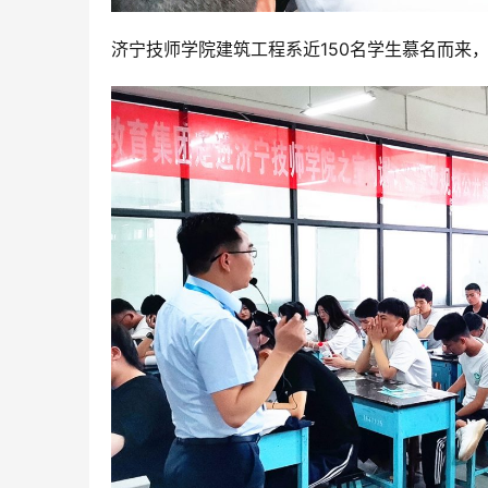
济宁技师学院建筑工程系近150名学生慕名而来