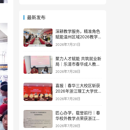
最新发布
深耕教学服务，精准角色
赋能温州区域2026教学团
队半年度工作会议顺利召
2026年7月31日
开
聚力人才赋能 共筑就业新
局｜乐清市春华成人教育
学校与省级示范零工市场
2026年7月28日
达成重磅战略合作
喜报｜春华三大校区斩获
2026年浙江理工大学优秀
教学点荣誉
2026年7月28日
匠心办学，载誉前行｜春
华校外教学点荣获浙江财
经大学2025年度多项荣誉
2026年7月28日