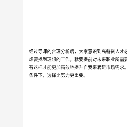
经过导师的合理分析后，大家意识到高薪资人才
想要找到理想的工作，就要提前对未来职业所需
有这样才能更加高效地提升自我来满足市场需求
条件下，选择比努力更重要。