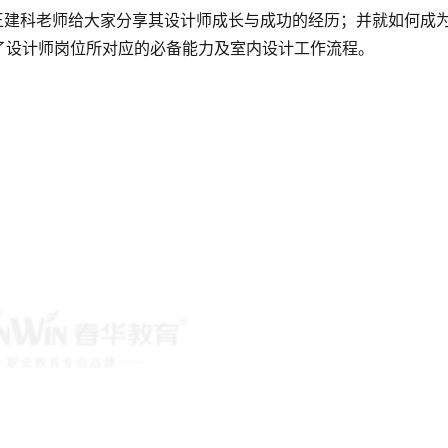
王建科老师给大家分享其设计师成长与成功的经历；并就如何成
了设计师岗位所对应的必备能力及室内设计工作流程。