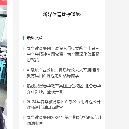
新媒体运营-郑娜咪
最近文章
春华教育集团开展深入贯彻党的二十届三
中全会精神主题党课，为全面深化改革聚
智献策
AI赋能产业效能，提质增效未来可期|春华
教育集团AI课程走进格局商学
热烈祝贺春华教育集团直营校区-北仑春华
乔迁新址，盛装开业！
2024年春华教育集团AI办公应用课程公开
课师资培训圆满收官
春华教育集团2024年第二期新咨询师培训
圆满收官