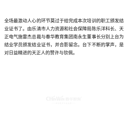
全场最激动人心的环节莫过于给完成本次培训的职工颁发结
业证书了。由乐清市人力资源和社会保障局陈乐洋科长、天
正电气施雷杰总裁与春华教育集团南永生董事长分别上台为
结业学员颁发结业证书，并合影留念。台下不断的掌声，是
对日益精进的天正人的赞许与钦佩。