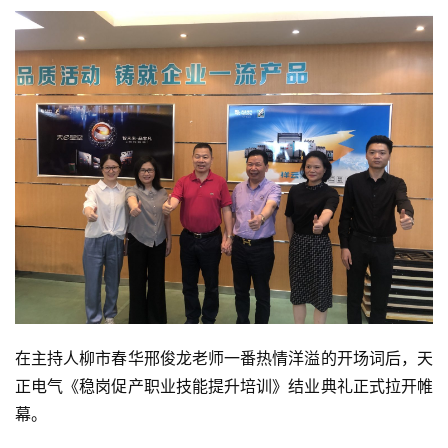
在主持人柳市春华邢俊龙老师一番热情洋溢的开场词后，天
正电气《稳岗促产职业技能提升培训》结业典礼正式拉开帷
幕。