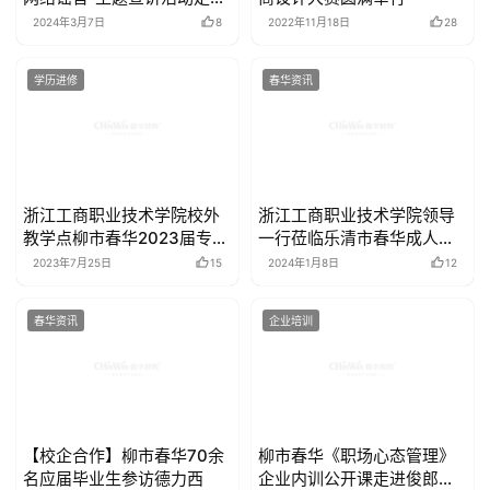
乐清市公安局柳市分局“防范
柳市春华第二届“春华杯”电
网络谣言”主题宣讲活动走进
商设计大赛圆满举行
柳市春华
2024年3月7日
8
2022年11月18日
28
学历进修
春华资讯
浙江工商职业技术学院校外
浙江工商职业技术学院领导
教学点柳市春华2023届专科
一行莅临乐清市春华成人教
学历班毕业典礼圆满举行
育学校校外教学点考察指导
2023年7月25日
15
2024年1月8日
12
工作
春华资讯
企业培训