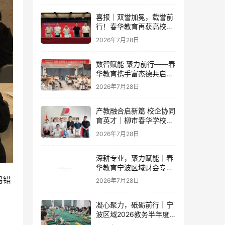
喜报｜双誉加冕，载誉前
行！春华教育再获高校官
方重磅认可
2026年7月28日
数智赋能 聚力前行——春
华教育携手富杰德共启AI
办公内训新篇章
2026年7月28日
产教融合启新篇 校企协同
育英才｜柳市春华学校与
人民电器集团成功签订战
2026年7月28日
略合作协议
深耕专业，聚力赋能｜春
华教育宁波区域财会专项
落地培训即将开启！
易错
2026年7月28日
凝心聚力，砥砺前行｜宁
波区域2026教务半年度工
作会议圆满落幕，学管团