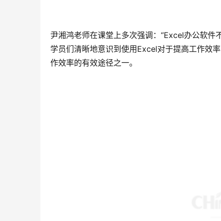
尹湘鸿老师在课堂上多次强调：“Excel办公软
学员们清晰地意识到使用Excel对于提高工作效
作效率的有效途径之一。