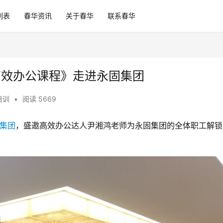
列表
春华资讯
关于春华
联系春华
l高效办公课程》走进永固集团
培训
•
阅读 5669
集团
，盛邀高效办公达人尹湘鸿老师为永固集团的全体职工解锁