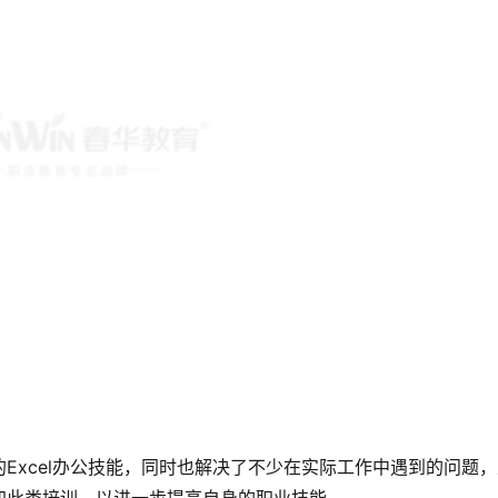
Excel办公技能，同时也解决了不少在实际工作中遇到的问题，
加此类培训，以进一步提高自身的职业技能。