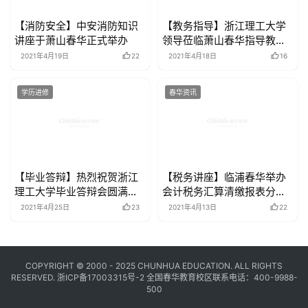
【消防安全】中安消防知识
【教务指导】浙江理工大学
讲座于萧山春华正式举办
领导莅临萧山春华指导教务
工作
2021年4月19日
22
2021年4月18日
16
学历进修
春华资讯
【毕业答辩】热烈祝贺浙江
【税务讲座】临浦春华举办
理工大学毕业答辩会圆满结
会计税务汇算清缴报表分析
束
讲座
2021年4月25日
23
2021年4月13日
22
COPYRIGHT © 2000 - 2025 CHUNHUA EDUCATION. ALL RIGHTS
RESERVED.
浙ICP备17003315号-2
全国春华教育校区联系电话：400-9988-
500