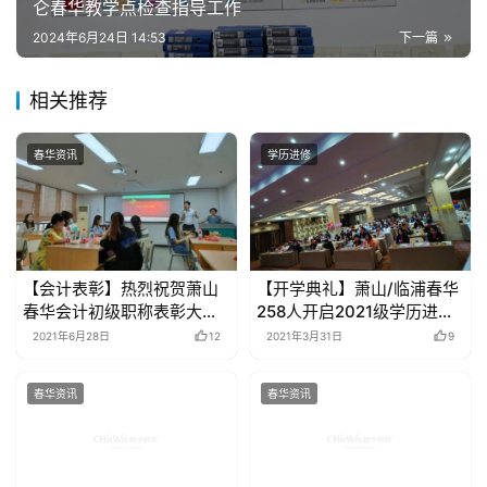
仑春华教学点检查指导工作
2024年6月24日 14:53
下一篇
相关推荐
春华资讯
学历进修
【会计表彰】热烈祝贺萧山
【开学典礼】萧山/临浦春华
春华会计初级职称表彰大会
258人开启2021级学历进修
圆满成功
之路
2021年6月28日
12
2021年3月31日
9
春华资讯
春华资讯