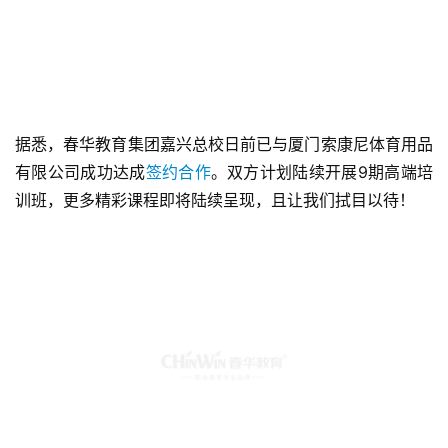
据悉，春华教育集团嘉兴总校日前已与厦门索康尼体育用品
有限公司成功达成
签约合作
。双方计划陆续开展9期高端培
训班，更多精彩课程即将陆续呈现，且让我们拭目以待！