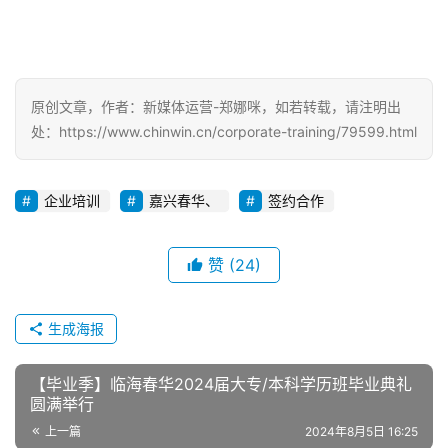
原创文章，作者：新媒体运营-郑娜咪，如若转载，请注明出
处：https://www.chinwin.cn/corporate-training/79599.html
企业培训
嘉兴春华、
签约合作
赞
(24)
生成海报
【毕业季】临海春华2024届大专/本科学历班毕业典礼
圆满举行
上一篇
2024年8月5日 16:25