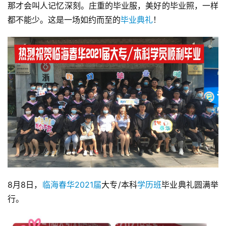
那才会叫人记忆深刻。庄重的毕业服，美好的毕业照，一样
都不能少。这是一场如约而至的
毕业典礼
！
8月8日，
临海春华
2021届
大专/本科
学历班
毕业典礼圆满举
行。