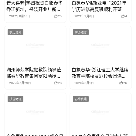
普大喜奔|热烈祝贺白象春华
白象春华&新亚电子2021年
乔迁新址，盛装开业！新面
学历进修高复班顺利开班
貌，新起点，再出发！
2017年8月18日
25
2021年9月6日
4
学历进修
学历进修
湖州师范学院继教院领导莅
白象春华-浙江理工大学继续
临春华教育集团富阳函授站
教育学院校友返校会圆满开
调研指导
展
2022年7月29日
28
2021年6月1日
26
技能考证
春华资讯