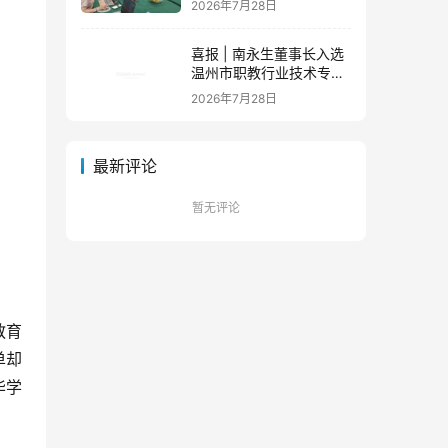
2026年7月28日
队蓄力新征程
喜报 | 南永生董事长入选
温州市职教行业技术专家
库！
2026年7月28日
最新评论
教育
暂无评论
单却
华学