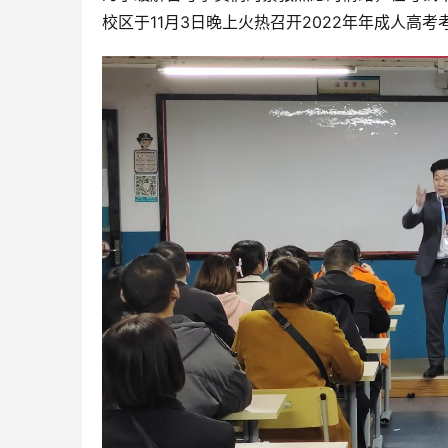
校区于11月3日晚上火热召开2022年年成人高