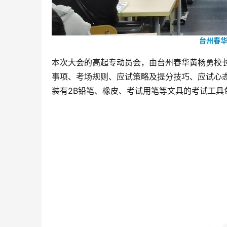
台州春
本次大会的高起专动员会，由台州春华黄杨勇校
事项、考场规则、应试策略及提分技巧、应试心
装有2B铅笔、橡皮、考试用笔等文具的考试工具