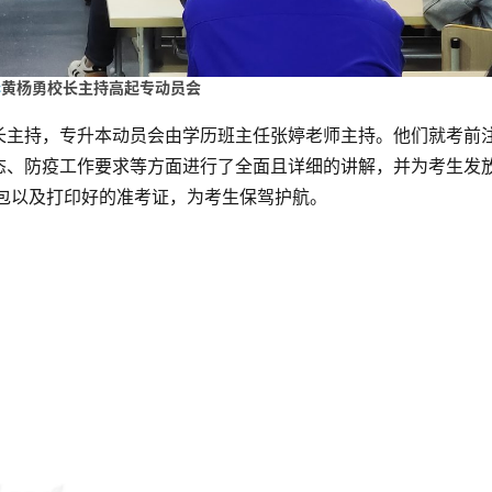
华
黄杨勇校长主持高起专动员会
长主持，专升本动员会由学历班主任张婷老师主持。他们就考前
态、防疫工作要求等方面进行了全面且详细的讲解，并为考生发
包以及打印好的准考证，为考生保驾护航。