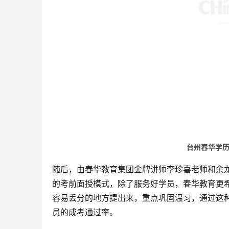
台州春华学
随后，由春华教育集团金牌讲师李珍喜老师和余
的考前面授模式，除了服务好学员，春华教育更
容易丢分的地方提出来，重点巩固温习，通过这
员的成考通过率。