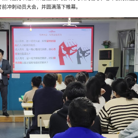
考考前冲刺动员大会，并圆满落下帷幕。