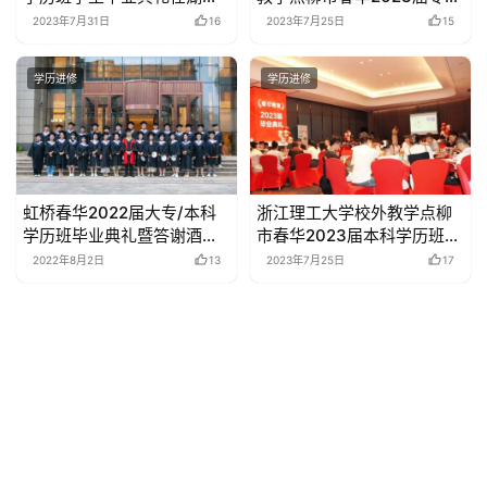
织里&德清(新市/武康)三地
学历班毕业典礼圆满举行
2023年7月31日
16
2023年7月25日
15
圆满举行
学历进修
学历进修
虹桥春华2022届大专/本科
浙江理工大学校外教学点柳
学历班毕业典礼暨答谢酒会
市春华2023届本科学历班学
圆满举行
生毕业典礼圆满举行
2022年8月2日
13
2023年7月25日
17