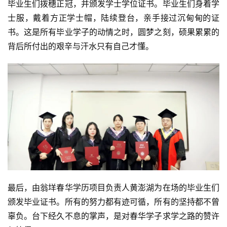
毕业生们拨穗正冠，并颁发学士学位证书。毕业生们身着学
士服，戴着方正学士帽，陆续登台，亲手接过沉甸甸的证
书。这是所有毕业学子的动情之时，圆梦之刻，硕果累累的
背后所付出的艰辛与汗水只有自己才懂。
最后，由翁垟春华学历项目负责人黄澎湖为在场的毕业生们
颁发毕业证书。所有的努力都有迹可循，所有的坚持都不曾
辜负。台下经久不息的掌声，是对春华学子求学之路的赞许