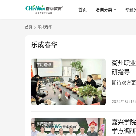
首页
培训分类
专题
首页
乐成春华
乐成春华
衢州职业
学历进修
研指导
期待双方更
2024年3月15
嘉兴学院
学历进修
学点调研