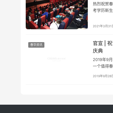
热烈祝贺春华
考学历新生
对于21级
2021年3月31
官宣 |
春华资讯
庆典
2019年
一个值得春
春华乔迁开
2019年9月28