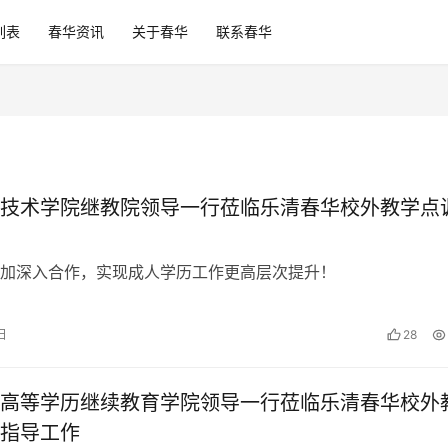
列表
春华资讯
关于春华
联系春华
技术学院继教院领导一行莅临乐清春华校外教学点
加深入合作，实现成人学历工作更高层次提升！
日
28
高等学历继续教育学院领导一行莅临乐清春华校外
指导工作