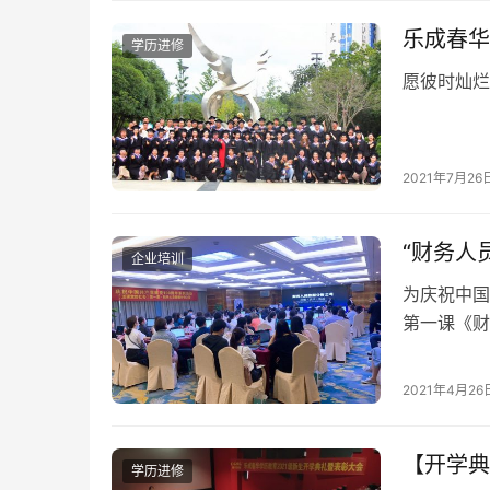
乐成春华
学历进修
愿彼时灿烂
2021年7月26
“财务人
企业培训
为庆祝中国
第一课《财
厅隆重举行
2021年4月26
【开学典
学历进修