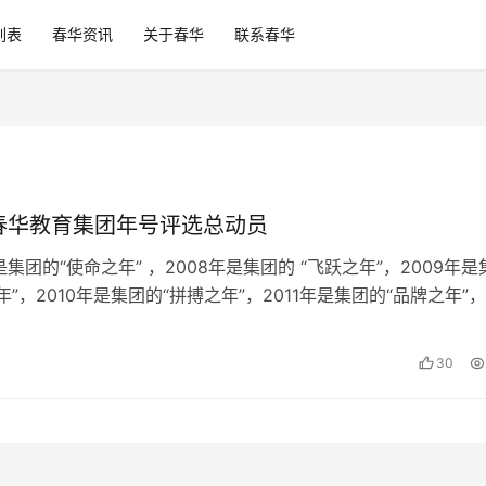
列表
春华资讯
关于春华
联系春华
年春华教育集团年号评选总动员
是集团的“使命之年” ，2008年是集团的 “飞跃之年”，2009年是
年”，2010年是集团的“拼搏之年”，2011年是集团的“品牌之年”，
…
30