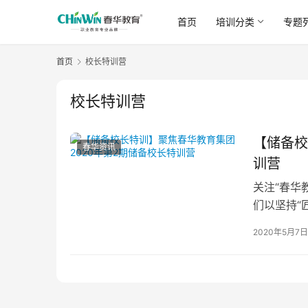
首页
培训分类
专题
首页
校长特训营
校长特训营
【储备校
春华资讯
训营
关注“春华
们以坚持“
于解决学员
2020年5月7日