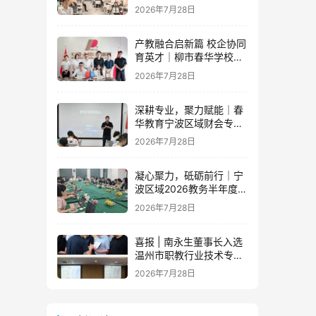
办公内训新篇章
2026年7月28日
产教融合启新篇 校企协同
育英才｜柳市春华学校与
人民电器集团成功签订战
2026年7月28日
略合作协议
深耕专业，聚力赋能｜春
华教育宁波区域财会专项
落地培训即将开启！
2026年7月28日
凝心聚力，砥砺前行｜宁
波区域2026教务半年度工
作会议圆满落幕，学管团
2026年7月28日
队蓄力新征程
喜报 | 南永生董事长入选
温州市职教行业技术专家
库！
2026年7月28日