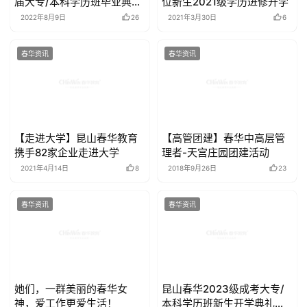
届大专/本科学历班毕业典礼
位新生2021级学历进修开学
暨答谢酒会圆满举行
2022年8月9日
26
2021年3月30日
6
春华资讯
春华资讯
【走进大学】昆山春华教育
【高管团建】春华中高层管
携手82家企业走进大学
理者-天宫庄园团建活动
2021年4月14日
8
2018年9月26日
23
春华资讯
春华资讯
她们，一群美丽的春华女
昆山春华2023级成考大专/
神，爱工作更爱生活！
本科学历班新生开学典礼圆