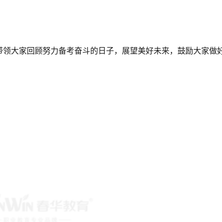
带领大家回顾努力备考奋斗的日子，展望美好未来，鼓励大家做