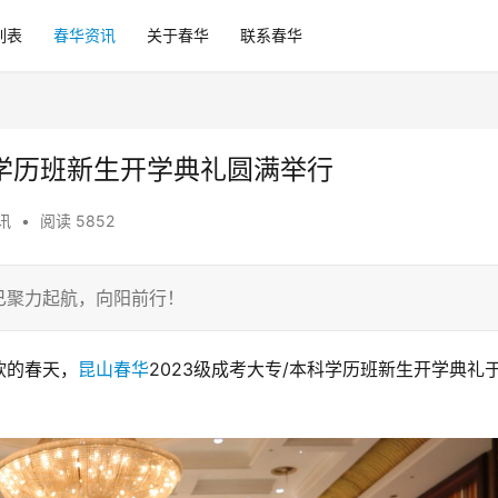
列表
春华资讯
关于春华
联系春华
科学历班新生开学典礼圆满举行
讯
•
阅读 5852
已聚力起航，向阳前行！
软的春天，
昆山春华
2023级成考大专/本科学历班新生开学典礼于