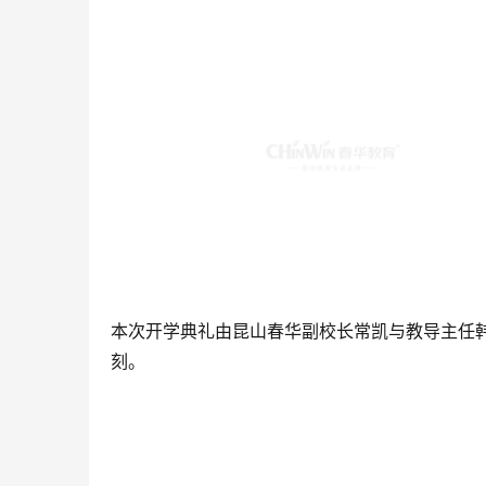
本次开学典礼由昆山春华副校长常凯与教导主任韩
刻。