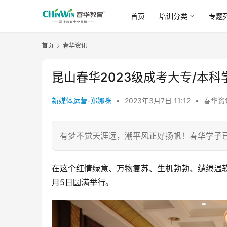
首页
培训分类
专题
首页
春华资讯
昆山春华2023级成考大专/本
新媒体运营-郑娜咪
•
2023年3月7日 11:12
•
春华资
有梦不觉天涯远，潮平风正好扬帆！春华学子
在这个红情绿意、万物复苏、生机勃勃、缱绻温
月5日圆满举行。