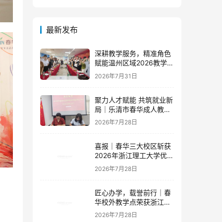
最新发布
深耕教学服务，精准角色
赋能温州区域2026教学团
队半年度工作会议顺利召
2026年7月31日
开
聚力人才赋能 共筑就业新
局｜乐清市春华成人教育
学校与省级示范零工市场
2026年7月28日
达成重磅战略合作
喜报｜春华三大校区斩获
2026年浙江理工大学优秀
教学点荣誉
2026年7月28日
匠心办学，载誉前行｜春
华校外教学点荣获浙江财
经大学2025年度多项荣誉
2026年7月28日