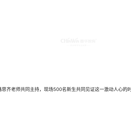
思齐老师共同主持，现场500名新生共同见证这一激动人心的