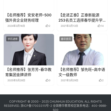
【名师推荐】安安老师–500
【走进正泰】正泰新能源
强外资企业财务经理
253名员工选择春华提升学
历
2024年3月16日
2
2021年3月13日
14
学历进修
春华资讯
【名师推荐】张芳芳-春华教
【名师推荐】邹先旺–高中语
育集团金牌讲师
文一级教师
2025年5月28日
0
2021年3月29日
2
COPYRIGHT © 2000 - 2025 CHUNHUA EDUCATION. ALL RIGHTS
RESERVED.
浙ICP备17003315号-2
全国春华教育校区联系电话：400-9988-
500