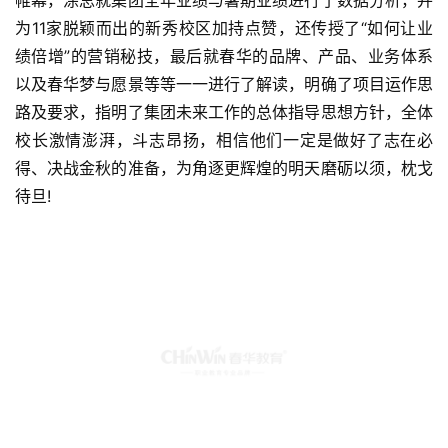
帷幕，涂总就集团全年业绩与暑期业绩进行了数据分析，并
为11家脱颖而出的新秀校区加持点赞，还传授了“如何让业
绩倍增”的营销秘技，最后就春华的品牌、产品、业务体系
以及春华梦与愿景等等一一进行了解读，明确了项目运作思
路及要求，指明了集团未来工作的总体指导思想方针，全体
校长激情澎湃，斗志昂扬，相信他们一定是做好了志在必
得、决战金秋的准备，为角逐更辉煌的明天磨砺以须，枕戈
待旦!