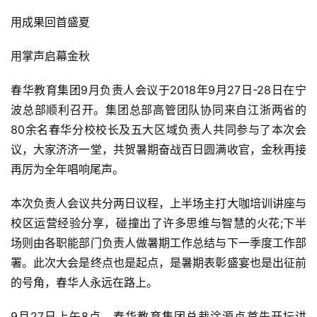
用成果回首盛夏
用掌声启幕金秋
春华教育集团9月负责人会议于2018年9月27日-28日在宁
波总部顺利召开。集团总部高管团队协同来自江浙两省的
80余名春华分校校长及五大区域负责人共同参与了本次会
议，大家济济一堂，共贺暑期奋战百日圆满收官，金秋再接
再厉为全年唱响尾声。
本次负责人会议共分两日议程，上半场主打大咖培训讲座与
校区运营经验分享，碰撞出了许多思维与智慧的火花;下半
场则由各职能部门负责人做暑期工作总结与下一季度工作部
署。此次大会是终点也是起点，是暑期表彰盛宴也是出征前
的号角，春华人永远在路上。
9月27日上午8点，春华教育集团总裁涂源贞首先开坛讲