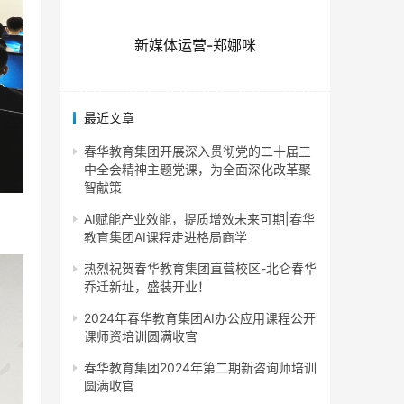
新媒体运营-郑娜咪
最近文章
春华教育集团开展深入贯彻党的二十届三
中全会精神主题党课，为全面深化改革聚
智献策
AI赋能产业效能，提质增效未来可期|春华
教育集团AI课程走进格局商学
热烈祝贺春华教育集团直营校区-北仑春华
乔迁新址，盛装开业！
2024年春华教育集团AI办公应用课程公开
课师资培训圆满收官
春华教育集团2024年第二期新咨询师培训
圆满收官