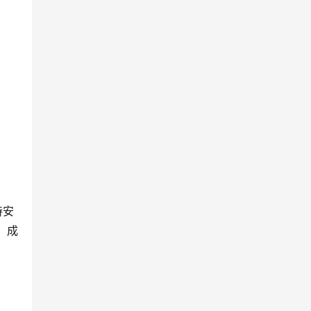
持安
，成