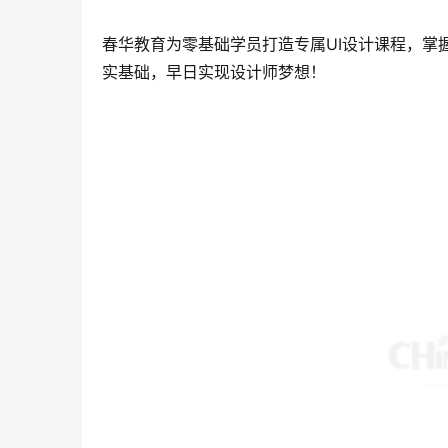
春华教育为零基础学员打造专属UI设计课程，掌
实基础，早日实现设计师梦想！