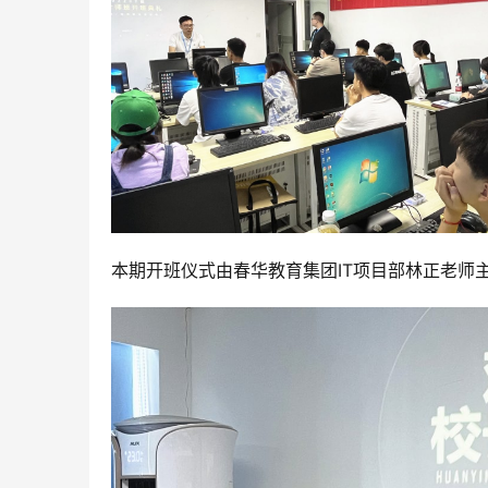
本期开班仪式由春华教育集团IT项目部林正老师