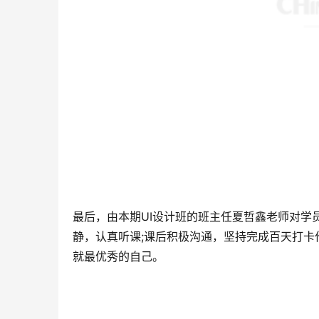
最后，由本期UI设计班的班主任夏哲鑫老师对学
静，认真听课;课后积极沟通，坚持完成百天打
就最优秀的自己。