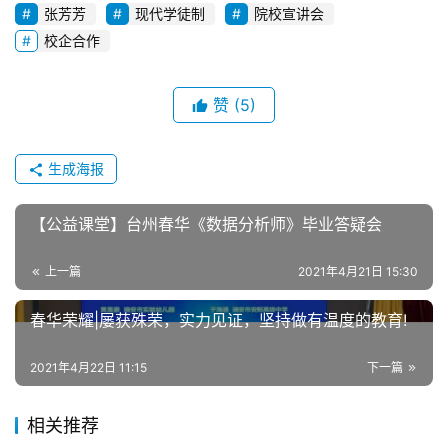
涂源贞
陈锦秀
春华教育
储备人才
张芳芳
现代学徒制
院校宣讲会
校企合作
赞
(5)
生成海报
【公益课堂】台州春华《数据分析师》毕业答疑会
上一篇
2021年4月21日 15:30
春华荣耀|屡获殊荣，实力见证，坚持做有温度的教育!
2021年4月22日 11:15
下一篇