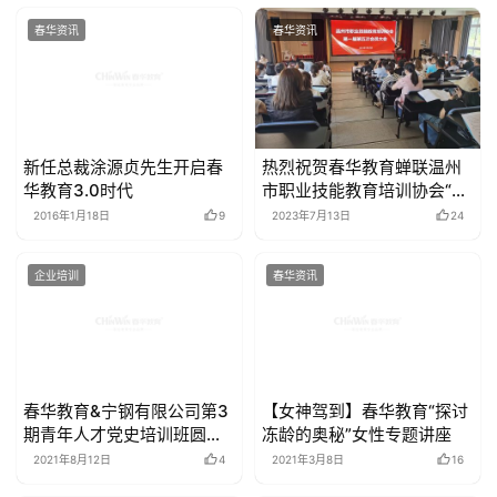
相关推荐
春华资讯
春华资讯
新任总裁涂源贞先生开启春
热烈祝贺春华教育蝉联温州
华教育3.0时代
市职业技能教育培训协会“优
秀会员单位”荣誉称号
2016年1月18日
9
2023年7月13日
24
企业培训
春华资讯
春华教育&宁钢有限公司第3
【女神驾到】春华教育“探讨
期青年人才党史培训班圆满
冻龄的奥秘”女性专题讲座