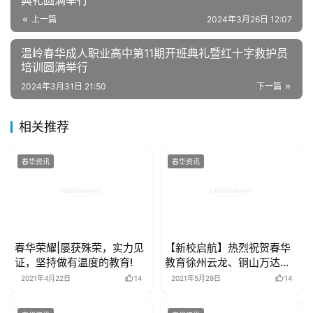
上一篇
2024年3月26日 12:07
温岭春华成人职业高中第11期开班典礼暨红十字救护员
培训圆满举行
2024年3月31日 21:50
下一篇
相关推荐
春华资讯
春华资讯
春华荣耀|屡获殊荣，实力见
【新校启航】热烈祝贺春华
证，坚持做有温度的教育!
教育徐州云龙、铜山万达双
校开业
2021年4月22日
14
2021年5月29日
14