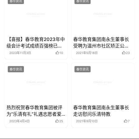
春华资讯
春华资讯
【喜报】春华教育2023年中
春华教育集团南永生董事长
级会计考试成绩百强榜已上
受聘为温州市社区矫正公益
线！
大使
2023年11月3日
10
2021年5月18日
23
春华资讯
春华资讯
热烈祝贺春华教育集团被评
春华教育集团南永生董事长
为“乐清有礼”礼遇志愿者爱
走访慰问乐清特教
心商家
2023年4月4日
25
2021年9月10日
7