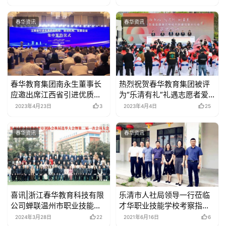
春华资讯
春华资讯
春华教育集团南永生董事长
热烈祝贺春华教育集团被评
应邀出席江西省引进优质职
为“乐清有礼”礼遇志愿者爱
业院校、培训机构、头部企
心商家
2023年4月23日
3
2023年4月4日
25
业集中签约仪式
春华资讯
春华资讯
喜讯|浙江春华教育科技有限
乐清市人社局领导一行莅临
公司蝉联温州市职业技能教
才华职业技能学校考察指导
育培训协会副会长单位并荣
工作
2024年3月28日
22
2021年6月16日
6