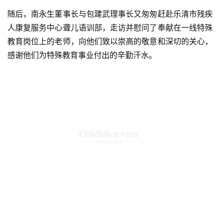
随后，南永生董事长与包建武理事长又匆匆赶赴乐清市残疾
人康复服务中心聋儿语训部，走访并慰问了奉献在一线特殊
教育岗位上的老师，向他们致以崇高的敬意和深切的关心，
感谢他们为特殊教育事业付出的辛勤汗水。