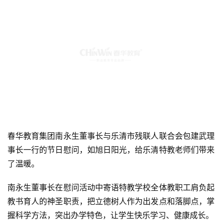
春华教育集团南永生董事长与乐清市残联人联合会包建武理
事长一行的节日慰问，如旭日阳光，给乐清特教老师们带来
了温暖。
南永生董事长在慰问活动中寄语特教学校全体教职工肩负起
教书育人的神圣职责，把立德树人作为出发点和落脚点，掌
握科学方法，突出办学特色，让学生快乐学习、健康成长。