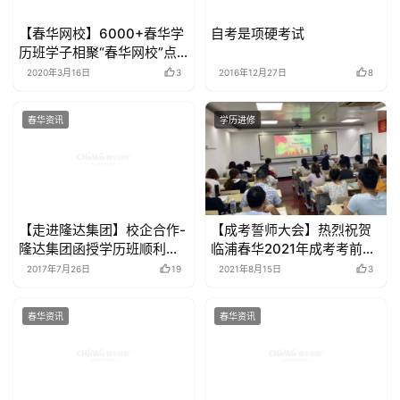
【春华网校】6000+春华学
自考是项硬考试
历班学子相聚“春华网校”点
亮新学期
2020年3月16日
3
2016年12月27日
8
春华资讯
学历进修
【走进隆达集团】校企合作-
【成考誓师大会】热烈祝贺
隆达集团函授学历班顺利开
临浦春华2021年成考考前准
班
备大会圆满结束
2017年7月26日
19
2021年8月15日
3
春华资讯
春华资讯