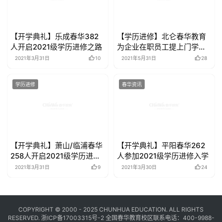
【开学典礼】乐成春华382
【学历进修】北仑春华教育
人开启2021级学历进修之路
为企业在职员工提上门学历
进修咨询
2021年3月31日
10
2021年5月31日
28
学历进修
春华资讯
【开学典礼】萧山/临浦春华
【开学典礼】平阳春华262
258人开启2021级学历进修
人参加2021级学历进修入学
之路
2021年3月31日
9
2021年3月30日
24
COPYRIGHT © 2000 - 2025 CHUNHUA EDUCATION. ALL RIGHTS
RESERVED.
浙ICP备17003315号-2
全国春华教育校区联系电话：400-9988-
500