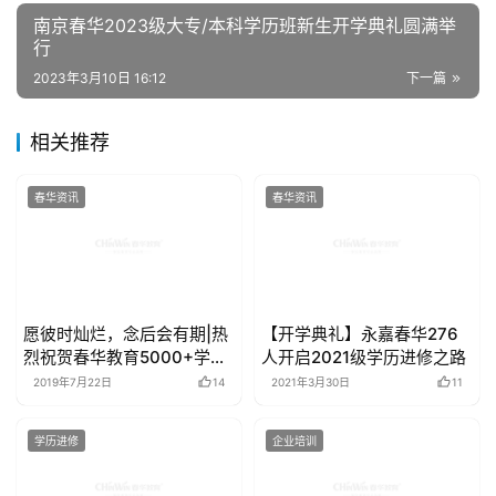
行
2023年3月10日 16:12
下一篇
相关推荐
春华资讯
春华资讯
愿彼时灿烂，念后会有期|热
【开学典礼】永嘉春华276
烈祝贺春华教育5000+学子
人开启2021级学历进修之路
梦圆大学
2019年7月22日
14
2021年3月30日
11
学历进修
企业培训