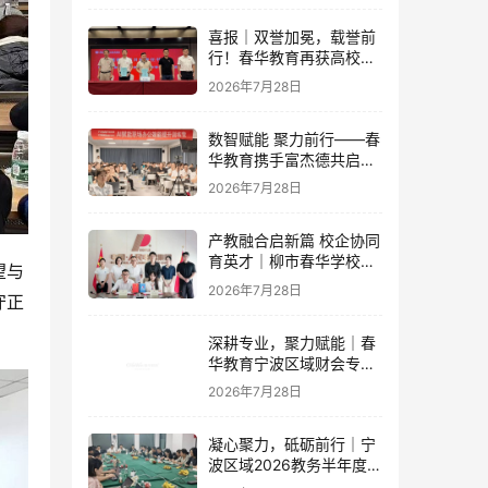
喜报｜双誉加冕，载誉前
行！春华教育再获高校官
方重磅认可
2026年7月28日
数智赋能 聚力前行——春
华教育携手富杰德共启AI
办公内训新篇章
2026年7月28日
产教融合启新篇 校企协同
育英才｜柳市春华学校与
望与
人民电器集团成功签订战
2026年7月28日
守正
略合作协议
深耕专业，聚力赋能｜春
华教育宁波区域财会专项
落地培训即将开启！
2026年7月28日
凝心聚力，砥砺前行｜宁
波区域2026教务半年度工
作会议圆满落幕，学管团