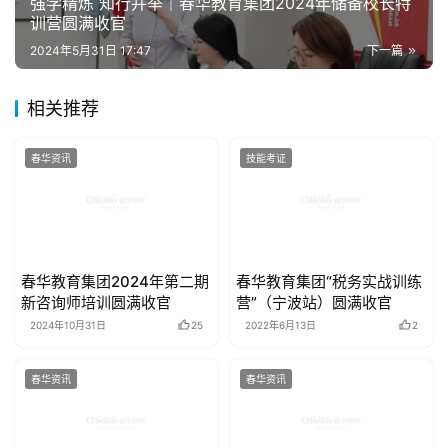
相关推荐
春华资讯
技能考证
春华教育集团2024年第二期
春华教育集团“税务实战训练
新咨询师培训圆满收官
营”（宁波站）圆满收官
2024年10月31日
25
2022年6月13日
2
春华资讯
春华资讯
春华教育集团2023年中高层
转型启程 永攀高峰|春华教育
管理者梅花洲拓展之旅5月激
集团2024年暑期运营部署暨
情开展
启动大会圆满召开
2023年5月22日
25
2024年5月23日
29