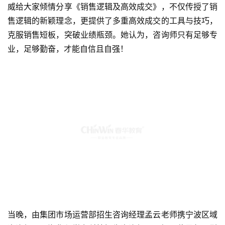
当晚，由集团市场运营部招生咨询经理孟云老师携宁波区域
咨询经理王海华与学力科技招生咨询经理周娜两位导师，引
领大家进行《销售技巧总结提炼与案例演练》。众咨询师结
合当日所学，在互评互练中汲取他人所长，正视己身短板，
收获新知，收获成长，尽显咨询精英们的潜能本色！