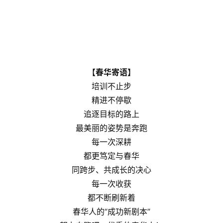
【春华寄语】
培训不止步
精进不停歇
追逐目标的路上
最美丽的姿势是奔跑
每一次深耕
都更笃定与春华
同跨步、共成长的决心
每一次收获
都不断刷新着
春华人的“成功新剧本”
努力奔跑吧，优秀的春华人！
原创文章，作者：新媒体运营-郑娜咪，如若转载，请注明出