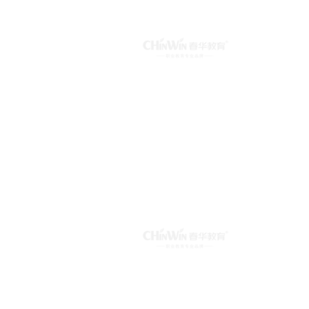
023年春季开学典礼，乘风破浪，扬帆起航！