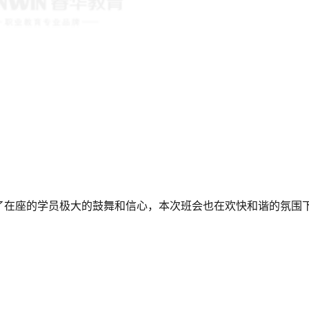
了在座的学员极大的鼓舞和信心，本次班会也在欢快和谐的氛围