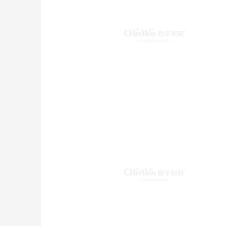
春华学子们，让我们满怀信心和期待，一同迎接2