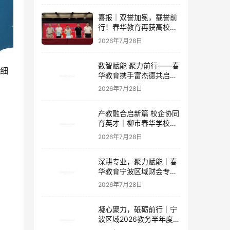
喜报｜双誉加冕，载誉前
行！春华教育再获高校官
方重磅认可
2026年7月28日
数智赋能 聚力前行——春
详细
华教育携手富杰德共启AI
办公内训新篇章
2026年7月28日
产教融合启新篇 校企协同
育英才｜柳市春华学校与
人民电器集团成功签订战
2026年7月28日
略合作协议
深耕专业，聚力赋能｜春
华教育宁波区域财会专项
落地培训即将开启！
2026年7月28日
凝心聚力，砥砺前行｜宁
波区域2026教务半年度工
作会议圆满落幕，学管团