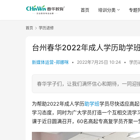
首页
培训分类
专题
首页
学历进修
台州春华2022年成人学历助学
新媒体运营-郑娜咪
•
2022年7月25日 10:24
•
学历
春华学子们，让我们满怀信心和期待，一同迎接
为帮助2022年成人学历
助学班
学员尽快适应高起
学习态度，同时为广大学员打造一个互相交流学
课于近日圆满召开，60名高起专高复学员齐聚一