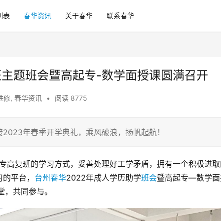
列表
春华资讯
关于春华
联系春华
班主题班会暨高起专-数学面授课圆满召开
进修
,
春华资讯
•
阅读 8775
2023年春季开学典礼，乘风破浪，扬帆起航！
专高复班的学习方式，妥善处理好工学矛盾，拥有一个积极进取
习的平台，
台州春华
2022年成人学历助学
班会
暨高起专—数学面
堂，共同参与。