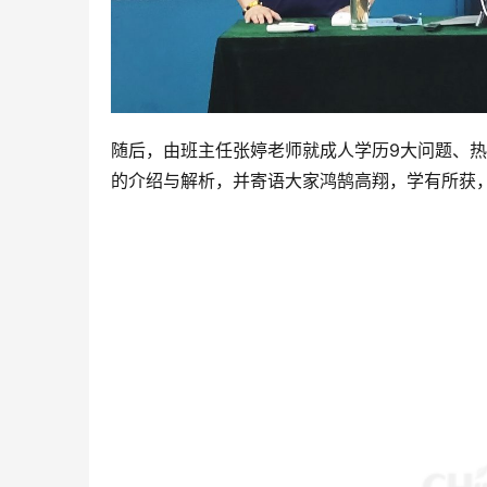
随后，由班主任张婷老师就成人学历9大问题、
的介绍与解析，并寄语大家鸿鹄高翔，学有所获