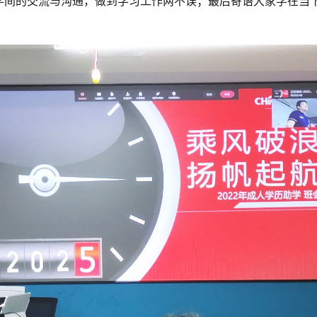
学间的交流与沟通，做到学习工作两不误；最后寄语大家学在当