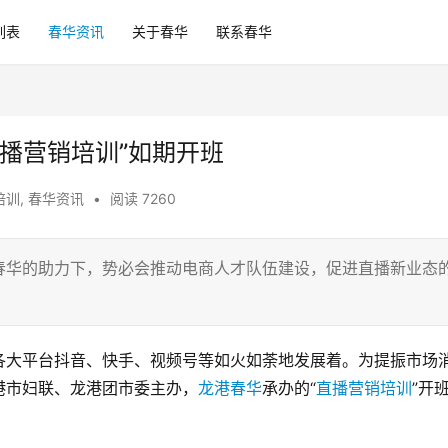
列表
春华资讯
关于春华
联系春华
播营销培训”如期开班
培训
,
春华资讯
•
阅读 7260
春华的助力下，势必会推动电商人才队伍建设，促进直播新业态
各大平台抖音、快手、视频号等如火如荼地发展着。为提振市场
港市妇联、龙港团市委主办，
龙港春华
承办的“
直播营销培训
”开