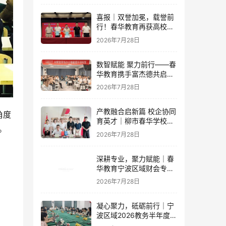
喜报｜双誉加冕，载誉前
行！春华教育再获高校官
方重磅认可
2026年7月28日
数智赋能 聚力前行——春
华教育携手富杰德共启AI
办公内训新篇章
2026年7月28日
产教融合启新篇 校企协同
角度
育英才｜柳市春华学校与
。
人民电器集团成功签订战
2026年7月28日
略合作协议
深耕专业，聚力赋能｜春
华教育宁波区域财会专项
落地培训即将开启！
2026年7月28日
凝心聚力，砥砺前行｜宁
波区域2026教务半年度工
作会议圆满落幕，学管团