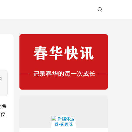
的
消费
班仪