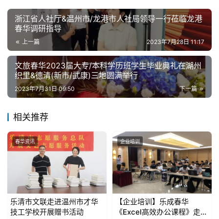
浙江省人社厅&温州市/龙港市人社局领导一行莅临龙港
春华调研指导
上一篇
2023年7月28日 11:17
文旅春华2023届大专/本科学历班学生毕业典礼在湖州
织里&德清(新市/武康)三地圆满举行
2023年7月31日 09:50
下一篇
相关推荐
春华资讯
企业培训
乐清市文联走进温州市才华
【企业培训】乐成春华
技工学校开展赠书活动
《Excel高效办公课程》走进