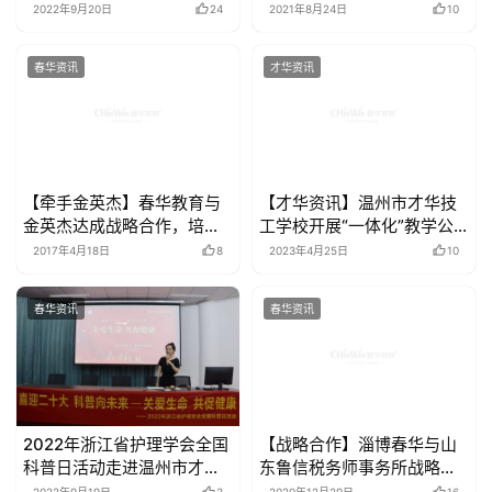
永固集团
2022年9月20日
24
2021年8月24日
10
春华资讯
才华资讯
【牵手金英杰】春华教育与
【才华资讯】温州市才华技
金英杰达成战略合作，培养
工学校开展“一体化”教学公
职业医师人才
开示范课
2017年4月18日
8
2023年4月25日
10
春华资讯
春华资讯
2022年浙江省护理学会全国
【战略合作】淄博春华与山
科普日活动走进温州市才华
东鲁信税务师事务所战略合
技工学校
作