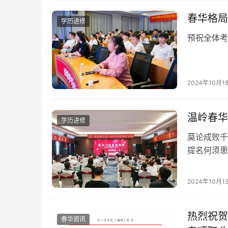
春华格局
学历进修
预祝全体考
2024年10月1
温岭春华
学历进修
莫论成败千
提名何须患
2024年10月1
热烈祝贺
春华资讯