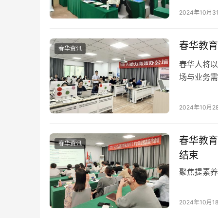
2024年10月3
春华教育
春华资讯
春华人将以
场与业务需
质的服务共
2024年10月2
春华教育
春华资讯
结束
聚焦提素养
2024年10月1