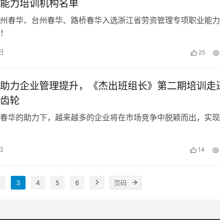
能力培训机构名单
州春华、台州春华、路桥春华入选浙江省劳资管理专项职业能力
！
日
25
助力企业管理提升，《杰出班组长》第二期培训走
齿轮
春华的助力下，越来越多的企业将在市场竞争中脱颖而出，实现
日
14
2
3
4
5
6