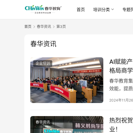
首页
培训分类
专题
首页
春华资讯
第3页
春华资讯
AI赋能
企业培训
格局商学
春华教育集
效能，提质
2024年11月2
热烈祝贺
春华资讯
业！