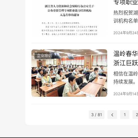
专项职业
热烈祝贺湖
训机构名单
2024年9月24
温岭春华
企业培训
浙江巨跃
相信在温岭
持续发展。
2024年9月14
3 / 81
1