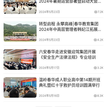
2024年暑期运营部署暨启动大会圆
满召开
2024年5月23日
7.2K
转型启程 永攀高峰|春华教育集团
2024年中高层管理者韩妃江拓展之
旅激情开展
2024年5月23日
4.2K
六安春华走进安徽迎驾集团开展
《安全生产法律法规》专业培训
2024年5月17日
3.2K
温岭春华成人职业高中第14期开班
典礼暨红十字救护员培训圆满举行
2024年5月16日
8.3K