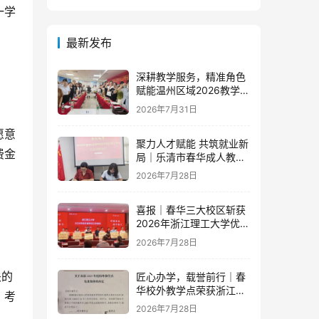
一学
最新发布
深耕教学服务，精准角色
赋能温州区域2026教学团
队半年度工作会议顺利召
2026年7月31日
开
愿意
聚力人才赋能 共筑就业新
费金
局｜乐清市春华成人教育
学校与省级示范零工市场
2026年7月28日
达成重磅战略合作
喜报｜春华三大校区斩获
2026年浙江理工大学优秀
教学点荣誉
2026年7月28日
关的
匠心办学，载誉前行｜春
华校外教学点荣获浙江财
，考
经大学2025年度多项荣誉
2026年7月28日