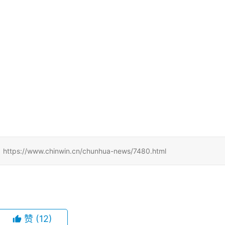
w.chinwin.cn/chunhua-news/7480.html
赞
(12)