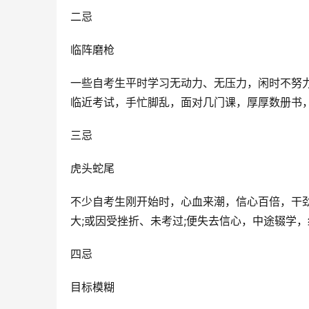
二忌
临阵磨枪
一些自考生平时学习无动力、无压力，闲时不努力
临近考试，手忙脚乱，面对几门课，厚厚数册书
三忌
虎头蛇尾
不少自考生刚开始时，心血来潮，信心百倍，干
大;或因受挫折、未考过;便失去信心，中途辍学
四忌
目标模糊