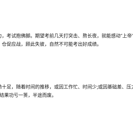
，考试抱佛脚。期望考前几天打突击、熬长夜，就能感动“上帝
，仓促应战，顾此失彼，自然不可能考出好成绩。
劲十足，随着时间的推移，或因工作忙、时间少;或因基础差、压
，结果功亏一篑，半途而废。