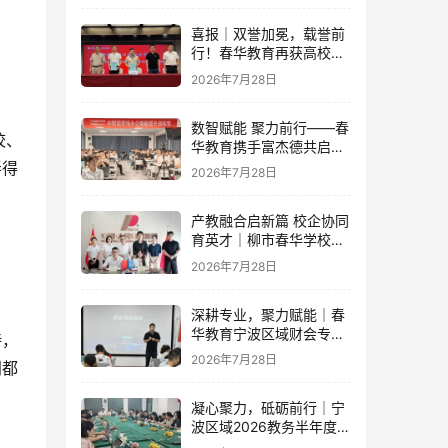
喜报｜双誉加冕，载誉前
行！春华教育再获高校官
方重磅认可
2026年7月28日
数智赋能 聚力前行——春
校、
华教育携手富杰德共启AI
办公内训新篇章
弄得
2026年7月28日
产教融合启新篇 校企协同
育英才｜柳市春华学校与
人民电器集团成功签订战
2026年7月28日
略合作协议
深耕专业，聚力赋能｜春
华教育宁波区域财会专项
持，
落地培训即将开启！
2026年7月28日
门都
凝心聚力，砥砺前行｜宁
波区域2026教务半年度工
作会议圆满落幕，学管团