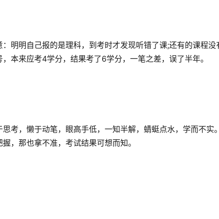
意：明明自己报的是理科，到考时才发现听错了课;还有的课程没
号，本来应考4学分，结果考了6学分，一笔之差，误了半年。
于思考，懒于动笔，眼高手低，一知半解，蜻蜓点水，学而不实
把握，那也拿不准，考试结果可想而知。