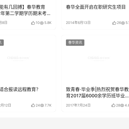
能有几回搏】春华教育
春华全面开启在职研究生项目
7学年第二学期学历期末考试
束
1月8日
10
5.8K
2014年6月13日
26
5.
讯
春华资讯
适合报读远程教育？
致青春·毕业季|热烈祝贺春华教
育2017届6000余学历班毕业
顺利毕业
2月12日
24
7.7K
2017年7月24日
28
4.