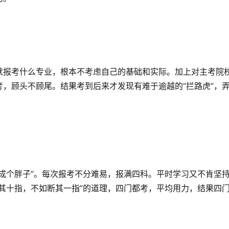
就报考什么专业，根本不考虑自己的基础和实际。加上对主考院
，顾头不顾尾。结果考到后来才发现有难于逾越的“拦路虎”，
成个胖子”。每次报考不分难易，报满四科。平时学习又不肯坚
其十指，不如断其一指”的道理，四门都考，平均用力，结果四