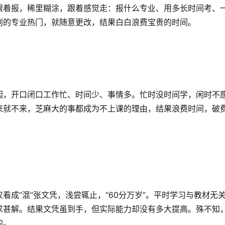
跟着报，稀里糊涂，跟着感觉走：报什么专业、用多长时间考、
别的专业热门，就随意更改，结果白白浪费宝贵的时间。
因，开口闭口工作忙、时间少、事情多。忙时没时间学，闲时不
来就不来，芝麻大的事都成为不上课的理由，结果浪费时间，破
成“混”张文凭，浅尝辄止，“60分万岁”。平时学习与教材无
求甚解。结果文凭虽到手，但实际能力却没有多大提高。殊不知
的。