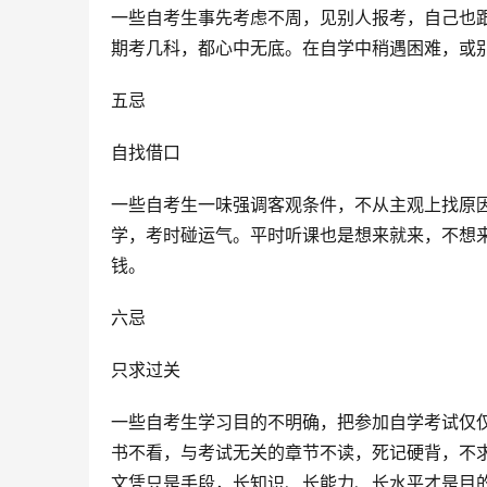
一些自考生事先考虑不周，见别人报考，自己也
期考几科，都心中无底。在自学中稍遇困难，或
五忌
自找借口
一些自考生一味强调客观条件，不从主观上找原
学，考时碰运气。平时听课也是想来就来，不想
钱。
六忌
只求过关
一些自考生学习目的不明确，把参加自学考试仅仅看
书不看，与考试无关的章节不读，死记硬背，不
文凭只是手段，长知识、长能力、长水平才是目