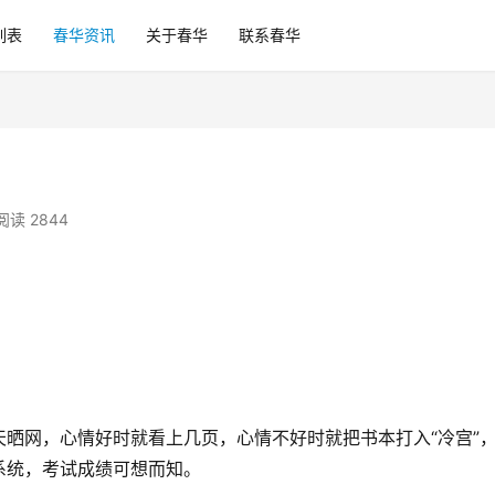
列表
春华资讯
关于春华
联系春华
阅读 2844
晒网，心情好时就看上几页，心情不好时就把书本打入“冷宫”
系统，考试成绩可想而知。