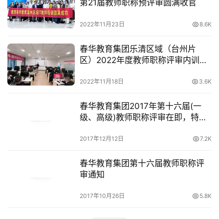
第21届教师职称预评审圆满收官
2022年11月23日
8.6K
春华教育集团乐清区域（台州片
区）2022年度教师职称评审内训圆
满举行
2022年11月18日
3.6K
春华教育集团2017年第十六届(一
级、高级)教师职称评审在即，特邀
评委公布亮相
2017年12月12日
7.2K
春华教育集团第十六届教师职称评
审通知
2017年10月26日
5.8K