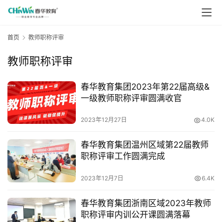
首页
教师职称评审
教师职称评审
春华教育集团2023年第22届高级&
一级教师职称评审圆满收官
2023年12月27日
4.0K
春华教育集团温州区域第22届教师
职称评审工作圆满完成
2023年12月7日
6.4K
春华教育集团浙南区域2023年教师
职称评审内训公开课圆满落幕